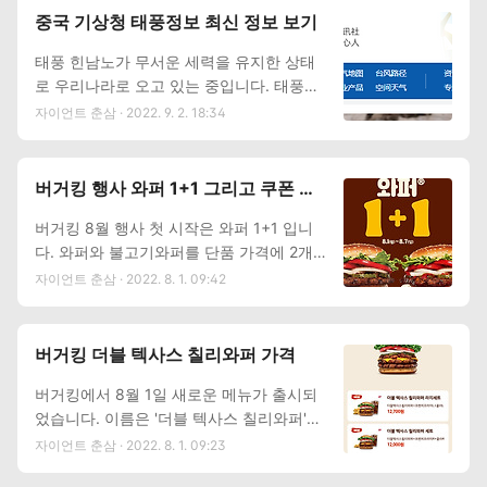
보를 하루 4번 밖에 하지 않습니다. 그래서
티라는 사이트입니다. 우리가 아주 흔하게
중국 기상청 태풍정보 최신 정보 보기
실시간으로 위치를 확인하기에는 조금 무리
볼 수 있는 아이콘이 가득한 사이트입니다.
태풍 힌남노가 무서운 세력을 유지한 상태
가 있습니다. 하지만 태풍이 우리나라 근처
그곳 말고도 다른 검사 사이트도 있으니 한
로 우리나라로 오고 있는 중입니다. 태풍의
로 오면 상황이 달라집니다. 천리안 위성을
번 비교해서 참고해 보세요. 무료 검사 받는
예상경로는 말그대로 예상이라서 진로가 그
사용한 영상이 바로 우리나라 상공을 위성
데 걸리는 시간은 대략 10분 남..
자이언트 춘삼 · 2022. 9. 2. 18:34
대로 굳어진 상태로 오는 것이 아닙니다. 다
으로 찍은 것이어서, 태풍이 근처로 오게 되
른 나라 경로도 참조하는게 좋은데 이번 글
면 그 구름 모양이 또렷하게 보입니다. 천리
에서는 중국 기상청 태풍정보 보는 방법 정
안 위성영상으로 태풍 보러가기 해당 서비
버거킹 행사 와퍼 1+1 그리고 쿠폰 모
리합니다. 중국 기상청 태풍정보 중국 기상
스는 수시로 업데이트 되기 때문에 우리나
음
버거킹 8월 행사 첫 시작은 와퍼 1+1 입니
청 태풍 예상경로를 확인할 때, 가장 문제가
라 근처, 즉 제주 남쪽 먼바다에 태풍이 올
다. 와퍼와 불고기와퍼를 단품 가격에 2개
되는 것은 바로 언어의 압박입니다. 그래서
때부터는 현재위치를 바로 확인할 수 있습
를 먹을 수 있는 행사입니다. 와퍼 가격은 6
다른 것은 볼 필요 없이 경로만 궁금하실 테
니다. 다른 어떤 서비스보다 정확하고 빠르
자이언트 춘삼 · 2022. 8. 1. 09:42
900원입니다. 매장에서만 가능하니, 딜리
니, 중국 기상청 태풍 예상 경로를 보는 링
고 그..
버리로는 1+1 행사 이용 불가능합니다. 그
크를 안내 드립니다. 아래 링크를 눌러서 최
리고 신메뉴 더블 텍사스 칠리와퍼가 출시
신 진로 예상을 확인해 보실 수 있습니다.
버거킹 더블 텍사스 칠리와퍼 가격
했습니다. 해당 메뉴 소식은 아래에 쿠폰 링
중국 기상청 태풍 경로 다른 나라 기상청 정
버거킹에서 8월 1일 새로운 메뉴가 출시되
크도 있지만, 별도로 정리된 글도 참조해 보
보보다 아쉬운 것이 많이 있는데 그 중 하나
었습니다. 이름은 '더블 텍사스 칠리와퍼'입
세요. 신메뉴 - 더블 텍사스 칠리와퍼 자세
는 언어이기도 하지만, 사이트 속도가 유독
니다. 6월 말에 나왔던 더블 텍사스 칠리와
히 보기 그럼 8월 버거킹 행사 어떤 것들이
느리기도 합니다. 하지만 정보 자체는..
자이언트 춘삼 · 2022. 8. 1. 09:23
퍼의 업그레이드 버전으로 스태커2의 텍사
있는지 살펴볼까요? 버거킹 8월행사 시작