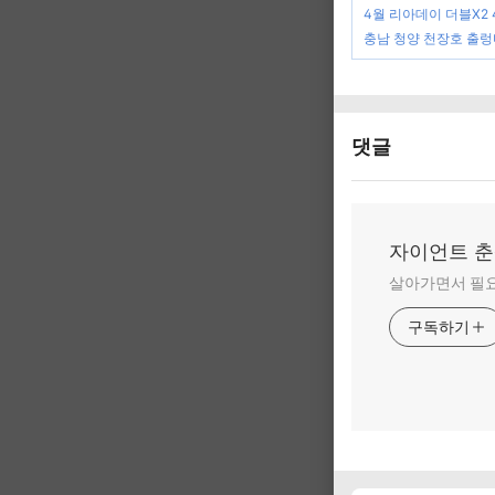
4월 리아데이 더블X2
충남 청양 천장호 출렁
댓글
자이언트 
살아가면서 필요
구독하기