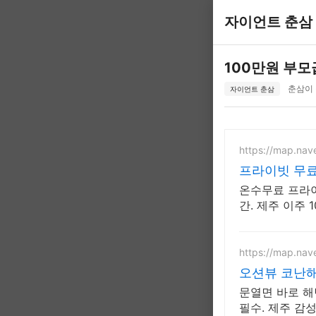
자이언트 춘삼
100만원 부
춘삼이 · 
자이언트 춘삼
https://map.nav
프라이빗 무료
온수무료 프라이빗 족욕 
간. 제주 이주 
베큐
https://map.nav
오션뷰 코난해
문열면 바로 해
필수. 제주 감