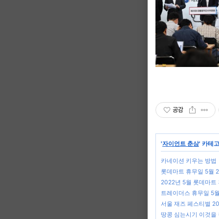
공감
'
자이언트 춘삼
' 카테
카네이션 키우는 방법
롯데마트 휴무일 5월 2
2022년 5월 롯데마트
트레이더스 휴무일 5월 
서울 재즈 페스티벌 20
땅콩 심는시기 이것을