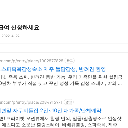
모급여 신청하세요
2022. 4. 29.
er.com/p/entry/place/1002877828
광고
스파족욕감성숙소 제주 돌담감성, 반려견 환영
스파. 반려견 동반 가능, 우리 가족만을 위한 힐링공
10년차 부부가 직접 짓고 꾸민 정성 가득 감성 스테이, 야외 바
er.com/p/entry/place/2084915971
광고
변앞 자쿠지돌집 2인~10인 대가족/단체예약
변! 프라이빗 오션뷰에서 힐링 만끽, 일몰/일출명소로 인생샷
성 예쁘다고 소문난 힐링스테이, 바배큐불멍, 스파족욕, 제주바